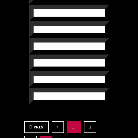
PREV
1
…
3