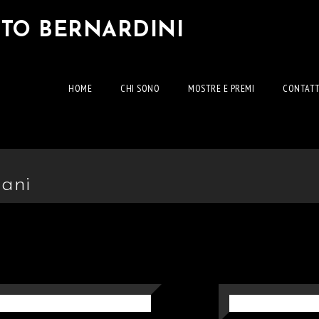
RTO BERNARDINI
HOME
CHI SONO
MOSTRE E PREMI
CONTATT
mani
 SU TELA CM
“LA MA
30×40
SU CAR