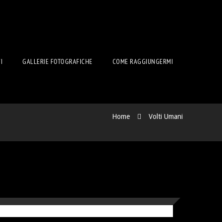
I
GALLERIE FOTOGRAFICHE
COME RAGGIUNGERMI
Home
Volti Umani
NTIGLIA ROSSA”- OLIO
TONE TELATO CM 18×24