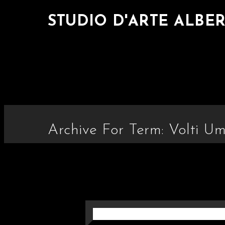
STUDIO D'ARTE ALBE
Archive For Term: Volti U
“ESTASI”- OLIO