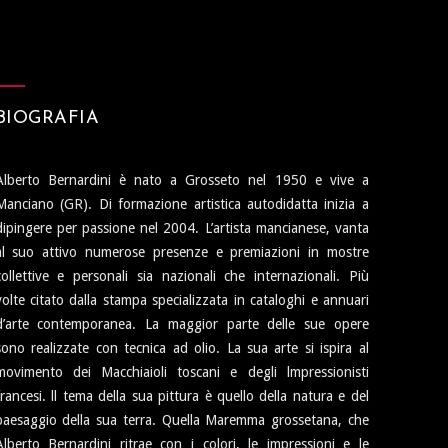
BIOGRAFIA
Alberto Bernardini è nato a Grosseto nel 1950 e vive a
Manciano (GR). Di formazione artistica autodidatta inizia a
dipingere per passione nel 2004. L’artista mancianese, vanta
al suo attivo numerose presenze e premiazioni in mostre
collettive e personali sia nazionali che internazionali. Più
volte citato dalla stampa specializzata in cataloghi e annuari
d’arte contemporanea. La maggior parte delle sue opere
sono realizzate con tecnica ad olio. La sua arte si ispira al
movimento dei Macchiaioli toscani e degli lmpressionisti
francesi. ll tema della sua pittura è quello della natura e del
paesaggio della sua terra. Quella Maremma grossetana, che
Alberto Bernardini ritrae con i colori, le impressioni e le