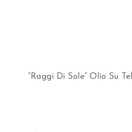
STUDIO D'ARTE ALBE
“Raggi Di Sole” Olio Su T