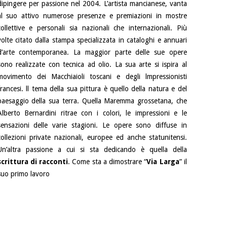
dipingere per passione nel 2004. L’artista mancianese, vanta
al suo attivo numerose presenze e premiazioni in mostre
collettive e personali sia nazionali che internazionali. Più
volte citato dalla stampa specializzata in cataloghi e annuari
d’arte contemporanea. La maggior parte delle sue opere
sono realizzate con tecnica ad olio. La sua arte si ispira al
movimento dei Macchiaioli toscani e degli lmpressionisti
francesi. ll tema della sua pittura è quello della natura e del
paesaggio della sua terra. Quella Maremma grossetana, che
Alberto Bernardini ritrae con i colori, le impressioni e le
sensazioni delle varie stagioni. Le opere sono diffuse in
collezioni private nazionali, europee ed anche statunitensi.
Un’altra passione a cui si sta dedicando è quella della
scrittura di racconti
. Come sta a dimostrare “
Via Larga
” il
suo primo lavoro