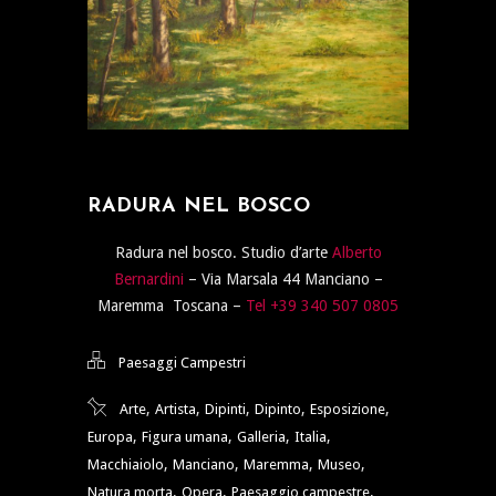
RADURA NEL BOSCO
Radura nel bosco. Studio d’arte
Alberto
Bernardini
– Via Marsala 44 Manciano –
Maremma Toscana –
Tel +39 340 507 0805
Paesaggi Campestri
,
,
,
,
,
Arte
Artista
Dipinti
Dipinto
Esposizione
,
,
,
,
Europa
Figura umana
Galleria
Italia
,
,
,
,
Macchiaiolo
Manciano
Maremma
Museo
,
,
,
Natura morta
Opera
Paesaggio campestre