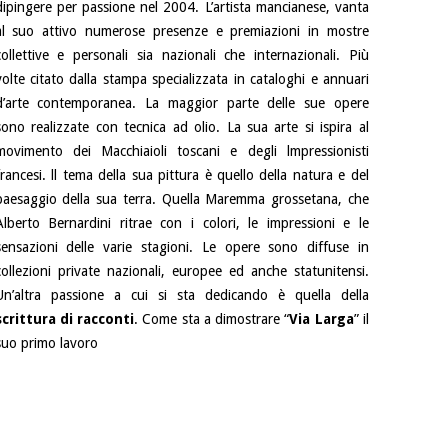
dipingere per passione nel 2004. L’artista mancianese, vanta
al suo attivo numerose presenze e premiazioni in mostre
collettive e personali sia nazionali che internazionali. Più
volte citato dalla stampa specializzata in cataloghi e annuari
d’arte contemporanea. La maggior parte delle sue opere
sono realizzate con tecnica ad olio. La sua arte si ispira al
movimento dei Macchiaioli toscani e degli lmpressionisti
francesi. ll tema della sua pittura è quello della natura e del
paesaggio della sua terra. Quella Maremma grossetana, che
Alberto Bernardini ritrae con i colori, le impressioni e le
sensazioni delle varie stagioni. Le opere sono diffuse in
collezioni private nazionali, europee ed anche statunitensi.
Un’altra passione a cui si sta dedicando è quella della
scrittura di racconti
. Come sta a dimostrare “
Via Larga
” il
suo primo lavoro