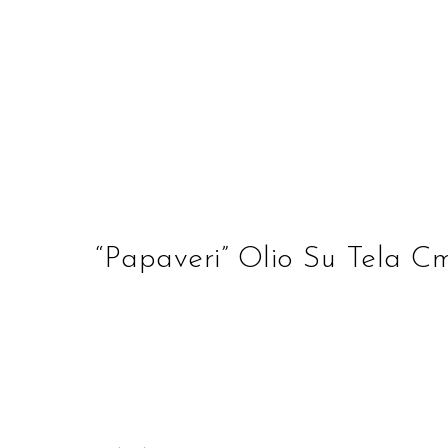
STUDIO D'ARTE ALBE
“Papaveri” Olio Su Tela 