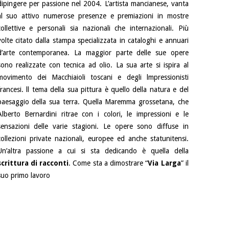
dipingere per passione nel 2004. L’artista mancianese, vanta
al suo attivo numerose presenze e premiazioni in mostre
collettive e personali sia nazionali che internazionali. Più
volte citato dalla stampa specializzata in cataloghi e annuari
d’arte contemporanea. La maggior parte delle sue opere
sono realizzate con tecnica ad olio. La sua arte si ispira al
movimento dei Macchiaioli toscani e degli lmpressionisti
francesi. ll tema della sua pittura è quello della natura e del
paesaggio della sua terra. Quella Maremma grossetana, che
Alberto Bernardini ritrae con i colori, le impressioni e le
sensazioni delle varie stagioni. Le opere sono diffuse in
collezioni private nazionali, europee ed anche statunitensi.
Un’altra passione a cui si sta dedicando è quella della
scrittura di racconti
. Come sta a dimostrare “
Via Larga
” il
suo primo lavoro