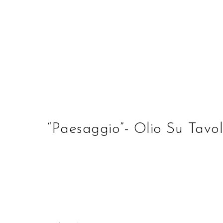
STUDIO D'ARTE ALBE
“Paesaggio”- Olio Su Tav