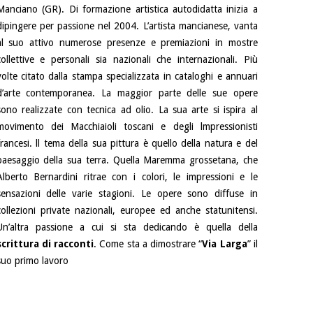
Manciano (GR). Di formazione artistica autodidatta inizia a
dipingere per passione nel 2004. L’artista mancianese, vanta
al suo attivo numerose presenze e premiazioni in mostre
collettive e personali sia nazionali che internazionali. Più
volte citato dalla stampa specializzata in cataloghi e annuari
d’arte contemporanea. La maggior parte delle sue opere
sono realizzate con tecnica ad olio. La sua arte si ispira al
movimento dei Macchiaioli toscani e degli lmpressionisti
francesi. ll tema della sua pittura è quello della natura e del
paesaggio della sua terra. Quella Maremma grossetana, che
Alberto Bernardini ritrae con i colori, le impressioni e le
sensazioni delle varie stagioni. Le opere sono diffuse in
collezioni private nazionali, europee ed anche statunitensi.
Un’altra passione a cui si sta dedicando è quella della
scrittura di racconti
. Come sta a dimostrare “
Via Larga
” il
suo primo lavoro