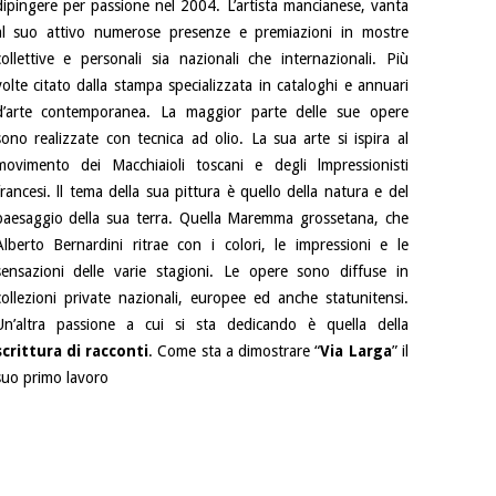
dipingere per passione nel 2004. L’artista mancianese, vanta
al suo attivo numerose presenze e premiazioni in mostre
collettive e personali sia nazionali che internazionali. Più
volte citato dalla stampa specializzata in cataloghi e annuari
d’arte contemporanea. La maggior parte delle sue opere
sono realizzate con tecnica ad olio. La sua arte si ispira al
movimento dei Macchiaioli toscani e degli lmpressionisti
francesi. ll tema della sua pittura è quello della natura e del
paesaggio della sua terra. Quella Maremma grossetana, che
Alberto Bernardini ritrae con i colori, le impressioni e le
sensazioni delle varie stagioni. Le opere sono diffuse in
collezioni private nazionali, europee ed anche statunitensi.
Un’altra passione a cui si sta dedicando è quella della
scrittura di racconti
. Come sta a dimostrare “
Via Larga
” il
suo primo lavoro