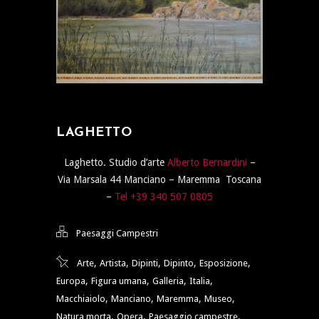
LAGHETTO
Laghetto. Studio d’arte
Alberto Bernardini
–
Via Marsala 44 Manciano – Maremma Toscana
–
Tel +39 340 507 0805
Paesaggi Campestri
,
,
,
,
,
Arte
Artista
Dipinti
Dipinto
Esposizione
,
,
,
,
Europa
Figura umana
Galleria
Italia
,
,
,
,
Macchiaiolo
Manciano
Maremma
Museo
,
,
,
Natura morta
Opera
Paesaggio campestre