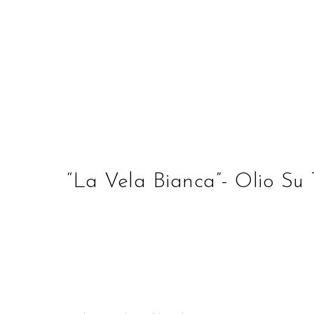
STUDIO D'ARTE ALBE
“La Vela Bianca”- Olio S