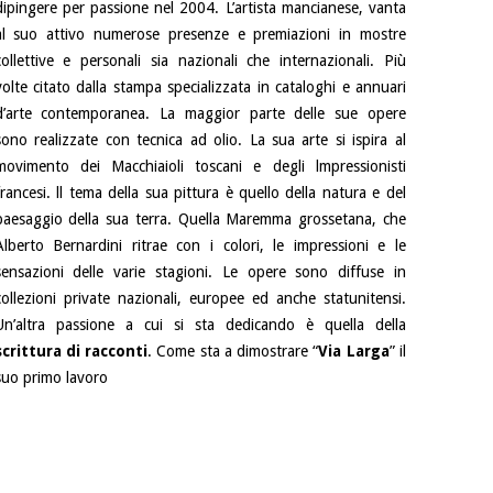
dipingere per passione nel 2004. L’artista mancianese, vanta
al suo attivo numerose presenze e premiazioni in mostre
collettive e personali sia nazionali che internazionali. Più
volte citato dalla stampa specializzata in cataloghi e annuari
d’arte contemporanea. La maggior parte delle sue opere
sono realizzate con tecnica ad olio. La sua arte si ispira al
movimento dei Macchiaioli toscani e degli lmpressionisti
francesi. ll tema della sua pittura è quello della natura e del
paesaggio della sua terra. Quella Maremma grossetana, che
Alberto Bernardini ritrae con i colori, le impressioni e le
sensazioni delle varie stagioni. Le opere sono diffuse in
collezioni private nazionali, europee ed anche statunitensi.
Un’altra passione a cui si sta dedicando è quella della
scrittura di racconti
. Come sta a dimostrare “
Via Larga
” il
suo primo lavoro