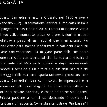
BIOGRAFIA
Alberto Bernardini è nato a Grosseto nel 1950 e vive a
Manciano (GR). Di formazione artistica autodidatta inizia a
dipingere per passione nel 2004. L’artista mancianese, vanta
al suo attivo numerose presenze e premiazioni in mostre
collettive e personali sia nazionali che internazionali. Più
volte citato dalla stampa specializzata in cataloghi e annuari
d’arte contemporanea. La maggior parte delle sue opere
sono realizzate con tecnica ad olio. La sua arte si ispira al
movimento dei Macchiaioli toscani e degli lmpressionisti
francesi. ll tema della sua pittura è quello della natura e del
paesaggio della sua terra. Quella Maremma grossetana, che
Alberto Bernardini ritrae con i colori, le impressioni e le
sensazioni delle varie stagioni. Le opere sono diffuse in
collezioni private nazionali, europee ed anche statunitensi.
Un’altra passione a cui si sta dedicando è quella della
scrittura di racconti
. Come sta a dimostrare “
Via Larga
” il