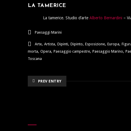
LA TAMERICE
La tamerice. Studio d’arte
Alberto Bernardini
– Vi
Paesaggi Marini
,
,
,
,
,
,
Arte
Artista
Dipinti
Dipinto
Esposizione
Europa
Figu
,
,
,
,
morta
Opera
Paesaggio campestre
Paesaggio Marino
Pa
Toscana
PREV ENTRY