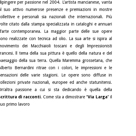
dipingere per passione nel 2004. L’artista mancianese, vanta
al suo attivo numerose presenze e premiazioni in mostre
collettive e personali sia nazionali che internazionali. Più
volte citato dalla stampa specializzata in cataloghi e annuari
d’arte contemporanea. La maggior parte delle sue opere
sono realizzate con tecnica ad olio. La sua arte si ispira al
movimento dei Macchiaioli toscani e degli lmpressionisti
francesi. ll tema della sua pittura è quello della natura e del
paesaggio della sua terra. Quella Maremma grossetana, che
Alberto Bernardini ritrae con i colori, le impressioni e le
sensazioni delle varie stagioni. Le opere sono diffuse in
collezioni private nazionali, europee ed anche statunitensi.
Un’altra passione a cui si sta dedicando è quella della
scrittura di racconti
. Come sta a dimostrare “
Via Larga
” il
suo primo lavoro