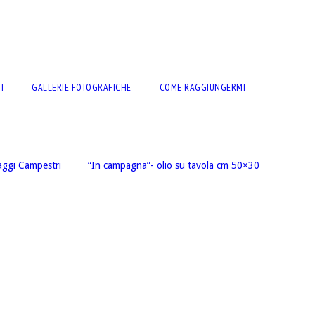
I
GALLERIE FOTOGRAFICHE
COME RAGGIUNGERMI
aggi Campestri
“In campagna”- olio su tavola cm 50×30