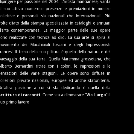
dipingere per passione nel 2004. L’artista mancianese, vanta
al suo attivo numerose presenze e premiazioni in mostre
collettive e personali sia nazionali che internazionali. Più
volte citato dalla stampa specializzata in cataloghi e annuari
d’arte contemporanea. La maggior parte delle sue opere
sono realizzate con tecnica ad olio. La sua arte si ispira al
movimento dei Macchiaioli toscani e degli lmpressionisti
francesi. ll tema della sua pittura è quello della natura e del
paesaggio della sua terra. Quella Maremma grossetana, che
Alberto Bernardini ritrae con i colori, le impressioni e le
sensazioni delle varie stagioni. Le opere sono diffuse in
collezioni private nazionali, europee ed anche statunitensi.
Un’altra passione a cui si sta dedicando è quella della
scrittura di racconti
. Come sta a dimostrare “
Via Larga
” il
suo primo lavoro