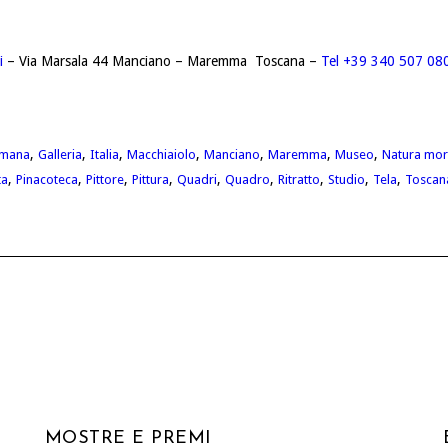
i
– Via Marsala 44 Manciano – Maremma Toscana –
Tel +39 340 507 08
,
,
,
,
,
,
,
umana
Galleria
Italia
Macchiaiolo
Manciano
Maremma
Museo
Natura mor
,
,
,
,
,
,
,
,
,
ta
Pinacoteca
Pittore
Pittura
Quadri
Quadro
Ritratto
Studio
Tela
Toscan
MOSTRE E PREMI