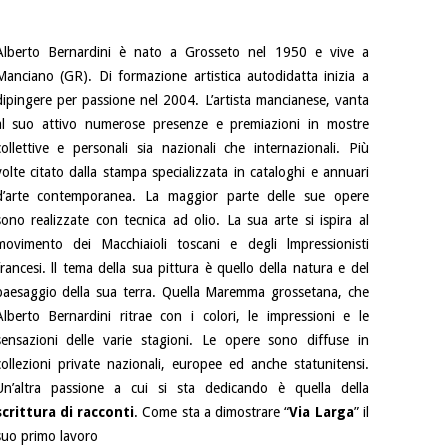
Alberto Bernardini è nato a Grosseto nel 1950 e vive a
Manciano (GR). Di formazione artistica autodidatta inizia a
dipingere per passione nel 2004. L’artista mancianese, vanta
al suo attivo numerose presenze e premiazioni in mostre
collettive e personali sia nazionali che internazionali. Più
volte citato dalla stampa specializzata in cataloghi e annuari
d’arte contemporanea. La maggior parte delle sue opere
sono realizzate con tecnica ad olio. La sua arte si ispira al
movimento dei Macchiaioli toscani e degli lmpressionisti
francesi. ll tema della sua pittura è quello della natura e del
paesaggio della sua terra. Quella Maremma grossetana, che
Alberto Bernardini ritrae con i colori, le impressioni e le
sensazioni delle varie stagioni. Le opere sono diffuse in
collezioni private nazionali, europee ed anche statunitensi.
Un’altra passione a cui si sta dedicando è quella della
scrittura di racconti
. Come sta a dimostrare “
Via Larga
” il
suo primo lavoro