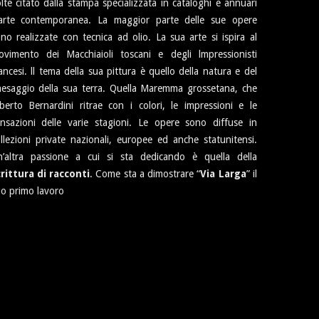
lte citato dalla stampa specializzata in cataloghi e annuari
’arte contemporanea. La maggior parte delle sue opere
no realizzate con tecnica ad olio. La sua arte si ispira al
vimento dei Macchiaioli toscani e degli lmpressionisti
ancesi. ll tema della sua pittura è quello della natura e del
esaggio della sua terra. Quella Maremma grossetana, che
berto Bernardini ritrae con i colori, le impressioni e le
nsazioni delle varie stagioni. Le opere sono diffuse in
llezioni private nazionali, europee ed anche statunitensi.
n’altra passione a cui si sta dedicando è quella della
rittura di racconti
. Come sta a dimostrare “
Via Larga
” il
o primo lavoro