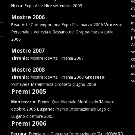
vo
Nizza:
Expo Arte Nice settembre 2005
d
so
Mostre 2006
mo
Pisa:
Arte Contemporanea Expo Pisa marzo 2006
Venezia:
fr
Personale a Venezia e Bassano del Grappa marzo/aprile
pa
2006
Al
Mostre 2007
se
Tirrenia:
Mostra ideArte Tirrenia 2007
co
U
Mostre 2008
sc
Tirrenia:
Mostra ideArte Tirrenia 2008
Grosseto:
su
Primavera Maremmana Grosseto giugno 2008
Premi 2005
Montecarlo:
Premio Quadriennale Montecarlo/Monaco,
ottobre 2005
Lugano:
Premio Internazionale Lago di
Lugano dicembre 2005
Premi 2006
Ferrara:
Premiato al Concorso Internazionale “Art HOWARD