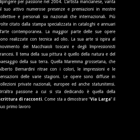
dipingere per passione nel 2004. L’artista mancianese, vanta
al suo attivo numerose presenze e premiazioni in mostre
collettive e personali sia nazionali che internazionali. Più
volte citato dalla stampa specializzata in cataloghi e annuari
d’arte contemporanea. La maggior parte delle sue opere
sono realizzate con tecnica ad olio. La sua arte si ispira al
movimento dei Macchiaioli toscani e degli lmpressionisti
francesi. ll tema della sua pittura è quello della natura e del
paesaggio della sua terra. Quella Maremma grossetana, che
Alberto Bernardini ritrae con i colori, le impressioni e le
sensazioni delle varie stagioni. Le opere sono diffuse in
collezioni private nazionali, europee ed anche statunitensi.
Un’altra passione a cui si sta dedicando è quella della
scrittura di racconti
. Come sta a dimostrare “
Via Larga
” il
suo primo lavoro