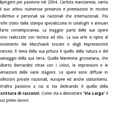
dipingere per passione nel 2004. L’artista mancianese, vanta
al suo attivo numerose presenze e premiazioni in mostre
collettive e personali sia nazionali che internazionali. Più
volte citato dalla stampa specializzata in cataloghi e annuari
d’arte contemporanea. La maggior parte delle sue opere
sono realizzate con tecnica ad olio. La sua arte si ispira al
movimento dei Macchiaioli toscani e degli lmpressionisti
francesi. ll tema della sua pittura è quello della natura e del
paesaggio della sua terra. Quella Maremma grossetana, che
Alberto Bernardini ritrae con i colori, le impressioni e le
sensazioni delle varie stagioni. Le opere sono diffuse in
collezioni private nazionali, europee ed anche statunitensi.
Un’altra passione a cui si sta dedicando è quella della
scrittura di racconti
. Come sta a dimostrare “
Via Larga
” il
suo primo lavoro