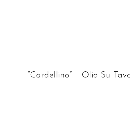
STUDIO D'ARTE ALBE
“Cardellino” – Olio Su Tav